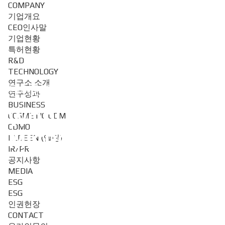
COMPANY
기업개요
CEO인사말
기업현황
특허현황
R&D
TECHNOLOGY
연구소 소개
특허현황
연구성과
BUSINESS
WORLDS BEST
COSMETIC ODM
CDMO
MICRONEEDLE
ELDEEN (엘딘)
IR/PR
공지사항
MEDIA
ESG
ESG
인권헌장
CONTACT